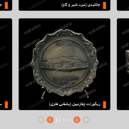
جاكليدي (نبرد شير و گاو)
ج
لزی)
سكه طلائي مقبره و منشور كوروش
زیگورات چغازنبیل (بشقابی فلزی)
سك
1
2
3
4
5