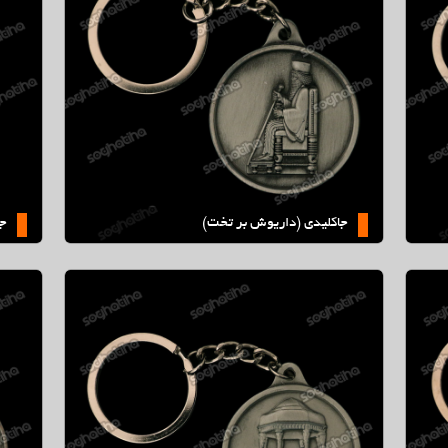
)
جاكليدي (شير بالدار)
جاكليدي (داريوش بر تخت)
جا
جاكليدي (مقبره كوروش)