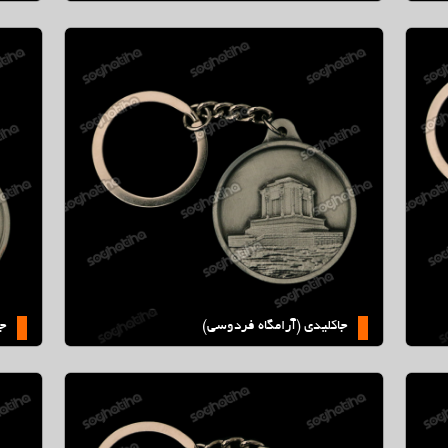
)
جاكليدي (برج ميلاد)
جاكليدي (آرامگاه فردوسي)
جا