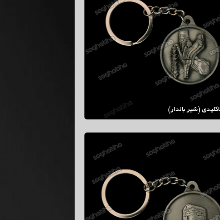
كليدي (شير بالدار)