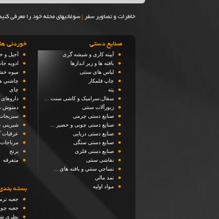
|
خاطرات و تصاویر سفر
سوغاتیهای محله خود را معرفی کنید
صنایع دستی
خوردنی ها
●
●
آیینه کاری و شیشه گری
آجیل و خ
●
●
بافته ها و زیر اندازها
ادویه جا
●
●
لباس های سنتی
میوه خ
●
●
چاپ قلمکار
چاشني ه
●
●
پته
چای
●
●
سفال،سرامیک و کاشی سنت ...
داروهای 
●
●
زیورآلات سنتی
دمنوش ه
●
●
صنایع دستی چرمی
سبزیجا
●
●
صنایع دستی چوبی و حصیر ...
شیرینی 
●
●
صنایع دستی دریایی
عرقیات گ
●
●
صنایع دستی سنگی
مرباجات
●
●
صنایع دستی فلزی
برنج
●
●
نقاشی سنتی
متفرقه
●
نساجي سنتي و بافته هاي ...
●
نمد مالي
●
مواد اوليه
بسته بندی
●
جعبه ترم
●
جعبه چو
●
بطری شی