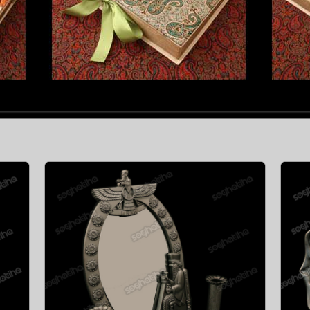
آیینه و شمعدان هخامنشی فلزی
لزی
کوچک