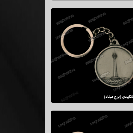
كليدي (برج ميلاد)