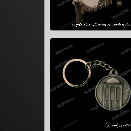
یینه و شمعدان هخامنشی فلزی کوچک
 کلیدی (سعدی)