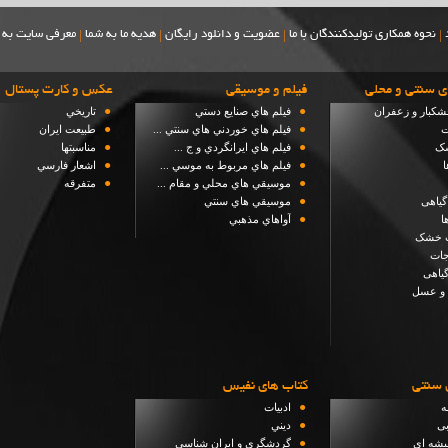
|
|
|
|
نحوه همکاری تولیدکنندگان با ما
عضویت و دانلود رایگان
هدیه ما به شما
معرفی سایت به 
ی سنتی و محلی
فيلم و موسيقي
عكس و كارت پستال
●
●
شکبار و زعفران
فيلم هاي صنايع دستي
تاريخي
●
●
ت
فيلم هاي خوردني هاي سنتي ...
طبيعت ايران
●
●
شک
فيلم هاي ايرانگردي و ج ...
مناسبتها
●
●
ا
فيلم هاي مربوط به موسي ...
اشعار فارسي
●
●
موسيقي هاي محلي و مقام ...
متفرقه
●
گیاهی
موسيقي هاي سنتي
●
ا
آواهاي مذهبي
ت خشک
جات
یاهی
 و عسل
 سنتی
كتاب هاي نفيس
●
ه
ادبيات
●
بی
ديني
●
شه ای
گردشگري و ايران شناسي