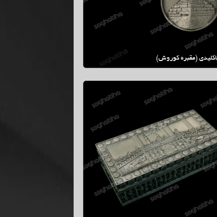
كليدي (مقبره كوروش)