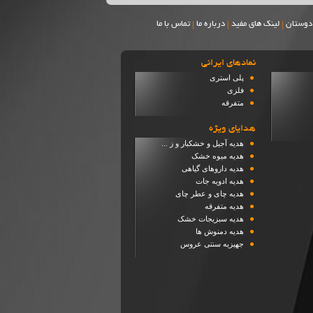
|
|
|
دوستان
لینک های مفید
درباره ما
تماس با ما
نمادهاي ايراني
●
پلی استری
●
فلزی
●
متفرقه
هدایای ویژه
●
هدیه آجیل و خشکبار و ز ...
●
هدیه میوه خشک
●
هدیه داروهای گیاهی
●
هدیه ادویه جات
●
هدیه چای و عطر چای
●
هدیه متفرقه
●
هدیه سبزیجات خشک
●
هدیه دمنوش ها
●
جهیزیه سنتی عروس