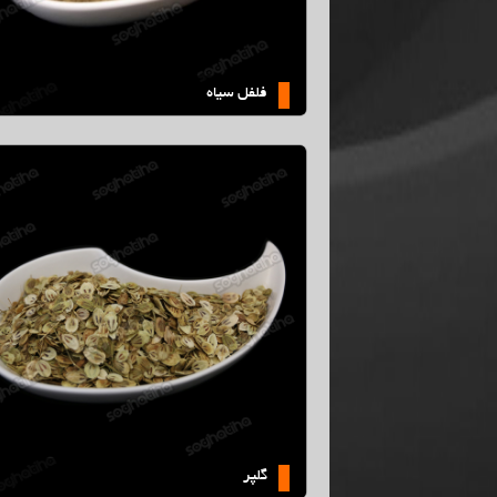
فلفل سیاه
لپر
گلپر(پودر)
گلپر