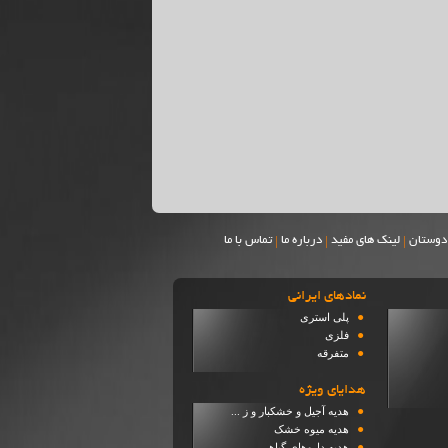
|
|
|
دوستان
لینک های مفید
درباره ما
تماس با ما
نمادهاي ايراني
●
پلی استری
●
فلزی
●
متفرقه
هدایای ویژه
●
هدیه آجیل و خشکبار و ز ...
●
هدیه میوه خشک
●
هدیه داروهای گیاهی