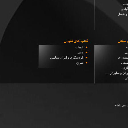
جات
یاهی
 و عسل
 سنتی
كتاب هاي نفيس
●
ه
ادبيات
●
بی
ديني
●
شه ای
گردشگري و ايران شناسي
●
لقی
هنري
زی
بان و سایر تز ...
تی
ا می باشد