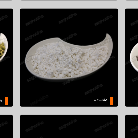
هل
نشاسته
ه