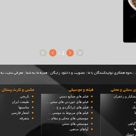
2
1
|
|
|
|
نحوه همکاری تولیدکنندگان با ما
عضویت و دانلود رایگان
هدیه ما به شما
معرفی سایت به 
ی سنتی و محلی
فيلم و موسيقي
عكس و كارت پستال
●
●
شکبار و زعفران
فيلم هاي صنايع دستي
تاريخي
●
●
ت
فيلم هاي خوردني هاي سنتي ...
طبيعت ايران
●
●
شک
فيلم هاي ايرانگردي و ج ...
مناسبتها
●
●
ا
فيلم هاي مربوط به موسي ...
اشعار فارسي
●
●
موسيقي هاي محلي و مقام ...
متفرقه
●
گیاهی
موسيقي هاي سنتي
●
ا
آواهاي مذهبي
ت خشک