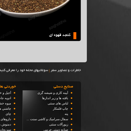
کنجد قهوه ای
|
خاطرات و تصاویر سفر
سوغاتیهای محله خود را معرفی کنید
صنایع دستی
خوردنی ها
●
●
آیینه کاری و شیشه گری
آجیل و خ
●
●
بافته ها و زیر اندازها
ادویه جا
●
●
لباس های سنتی
میوه خ
●
●
چاپ قلمکار
چاشني ه
●
●
پته
چای
●
●
سفال،سرامیک و کاشی سنت ...
داروهای 
●
●
زیورآلات سنتی
دمنوش ه
●
●
صنایع دستی چرمی
سبزیجا