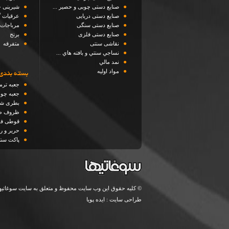
●
●
صنایع دستی چوبی و حصیر ...
شیرینی 
●
●
صنایع دستی دریایی
عرقیات گ
●
●
صنایع دستی سنگی
مرباجات
●
●
صنایع دستی فلزی
برنج
●
●
نقاشی سنتی
متفرقه
●
نساجي سنتي و بافته هاي ...
●
نمد مالي
●
مواد اوليه
بسته بندی
●
جعبه ترم
●
جعبه چو
●
بطری شی
●
ظروف ط
●
قوطی فل
●
حریر و رو
●
پاکت سن
© کلیه حقوق این وب سایت محفوظ و متعلق به سایت سوغاتیه
طراحی سایت
:
ایده پویا