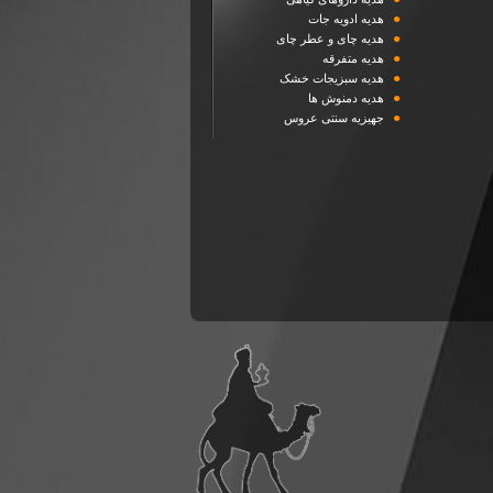
●
هدیه ادویه جات
●
هدیه چای و عطر چای
●
هدیه متفرقه
●
هدیه سبزیجات خشک
●
هدیه دمنوش ها
●
جهیزیه سنتی عروس