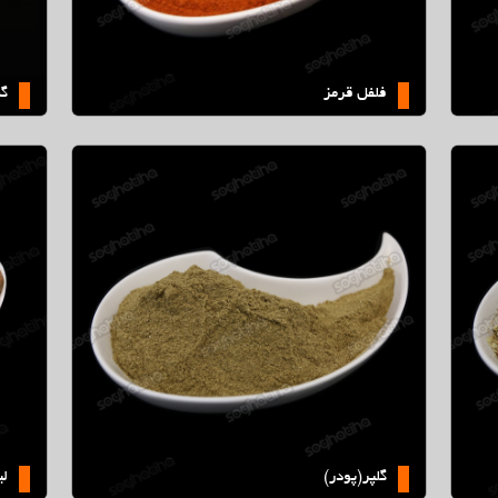
فلفل قرمز
گش
لیمو جهرم
گلپر(پودر)
لی