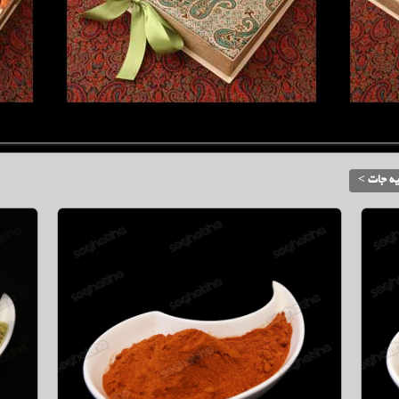
ویه جات
گشنیز(پودر)