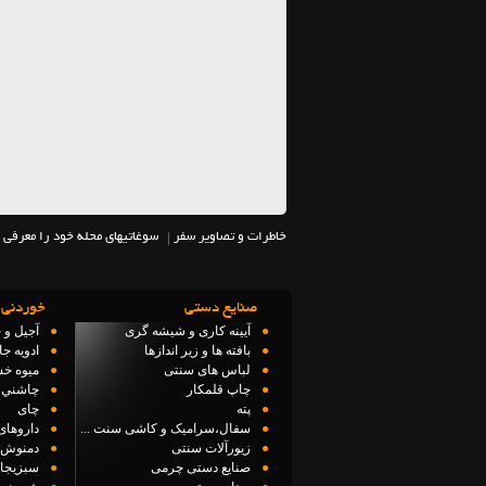
|
خاطرات و تصاویر سفر
سوغاتیهای محله خود را معرفی 
صنایع دستی
خوردنی 
●
آیینه کاری و شیشه گری
●
آجیل و 
●
بافته ها و زیر اندازها
●
ادویه ج
●
لباس های سنتی
●
میوه خ
●
چاپ قلمکار
●
چاشني 
●
پته
●
چای
●
سفال،سرامیک و کاشی سنت ...
●
داروهای
●
زیورآلات سنتی
●
دمنوش 
●
صنایع دستی چرمی
●
سبزیجا