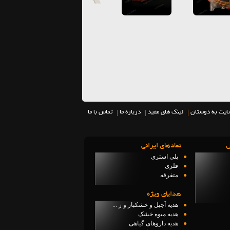
|
|
|
ایت به دوستان
لینک های مفید
درباره ما
تماس با ما
ل
نمادهاي ايراني
●
پلی استری
●
فلزی
●
متفرقه
هدایای ویژه
●
هدیه آجیل و خشکبار و ز ...
●
هدیه میوه خشک
●
هدیه داروهای گیاهی