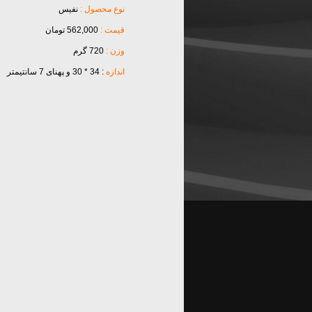
نوع محصول :
نفیس
قیمت :
562,000 تومان
وزن :
720 گرم
اندازه
: 34 * 30 و پهنای 7 سانتیمتر