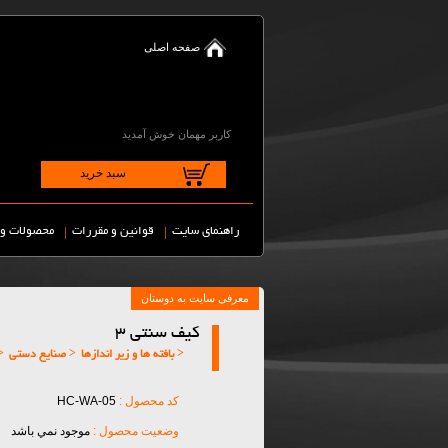
صفحه اصلی
کاربر مهمان خوش آمدید
سبد خرید
|
|
راهنمای سایت
قوانین و مقررات
محصولات و 
کیف سنتی 3
< بافته ها و زیر اندازها
< صنایع دستی
<
کد محصول :
HC-WA-05
وضعیت محصول :
موجود نمي باشد