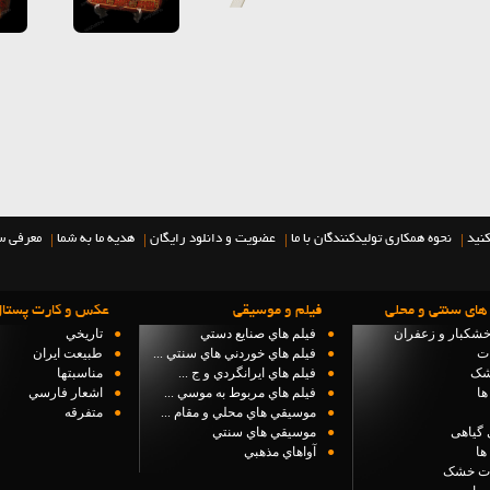
|
|
|
|
کنید
نحوه همکاری تولیدکنندگان با ما
عضویت و دانلود رایگان
هدیه ما به شما
معرفی س
های سنتی و محلی
فيلم و موسيقي
عكس و كارت پستا
خشکبار و زعفران
●
فيلم هاي صنايع دستي
●
تاريخي
ات
●
فيلم هاي خوردني هاي سنتي ...
●
طبيعت ايران
شک
●
فيلم هاي ايرانگردي و ج ...
●
مناسبتها
ها
●
فيلم هاي مربوط به موسي ...
●
اشعار فارسي
●
موسيقي هاي محلي و مقام ...
●
متفرقه
 گیاهی
●
موسيقي هاي سنتي
ها
●
آواهاي مذهبي
ت خشک