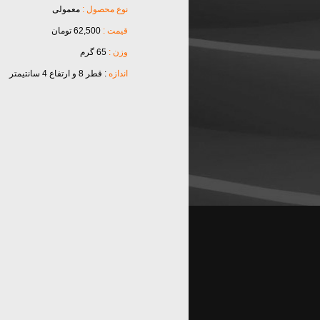
نوع محصول :
معمولی
قیمت :
62,500 تومان
وزن :
65 گرم
اندازه
: قطر 8 و ارتفاع 4 سانتیمتر