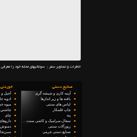
|
خاطرات و تصاویر سفر
سوغاتیهای محله خود را معرفی 
صنایع دستی
خوردنی 
●
آیینه کاری و شیشه گری
●
آجیل و 
●
بافته ها و زیر اندازها
●
ادویه ج
●
لباس های سنتی
●
میوه خ
●
چاپ قلمکار
●
چاشني 
●
پته
●
چای
●
سفال،سرامیک و کاشی سنت ...
●
داروهای
●
زیورآلات سنتی
●
دمنوش 
●
صنایع دستی چرمی
●
سبزیجا