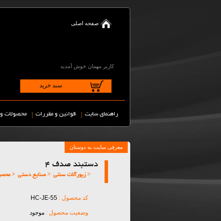
صفحه اصلی
کاربر مهمان خوش آمدید
سبد خرید
|
|
راهنمای سایت
قوانین و مقررات
محصولات و 
دستبند صدف 4
< زیورآلات سنتی
< صنایع دستی
< محصو
کد محصول :
HC-JE-55
وضعیت محصول :
موجود