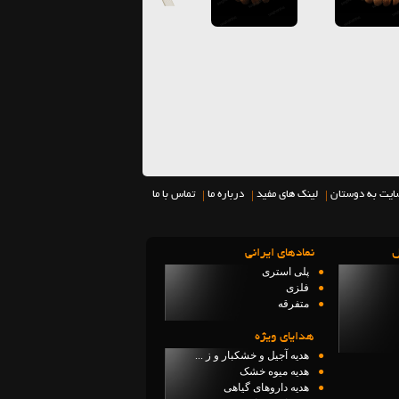
|
|
|
ایت به دوستان
لینک های مفید
درباره ما
تماس با ما
ل
نمادهاي ايراني
●
پلی استری
●
فلزی
●
متفرقه
هدایای ویژه
●
هدیه آجیل و خشکبار و ز ...
●
هدیه میوه خشک
●
هدیه داروهای گیاهی