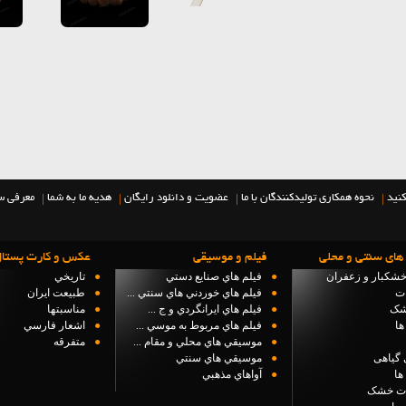
|
|
|
|
کنید
نحوه همکاری تولیدکنندگان با ما
عضویت و دانلود رایگان
هدیه ما به شما
معرفی س
های سنتی و محلی
فيلم و موسيقي
عكس و كارت پستا
خشکبار و زعفران
●
فيلم هاي صنايع دستي
●
تاريخي
ات
●
فيلم هاي خوردني هاي سنتي ...
●
طبيعت ايران
شک
●
فيلم هاي ايرانگردي و ج ...
●
مناسبتها
ها
●
فيلم هاي مربوط به موسي ...
●
اشعار فارسي
●
موسيقي هاي محلي و مقام ...
●
متفرقه
 گیاهی
●
موسيقي هاي سنتي
ها
●
آواهاي مذهبي
ت خشک