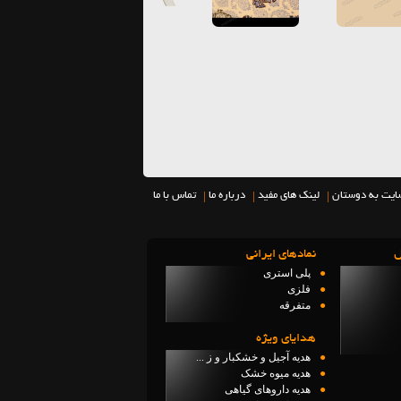
|
|
|
ایت به دوستان
لینک های مفید
درباره ما
تماس با ما
ل
نمادهاي ايراني
●
پلی استری
●
فلزی
●
متفرقه
هدایای ویژه
●
هدیه آجیل و خشکبار و ز ...
●
هدیه میوه خشک
●
هدیه داروهای گیاهی