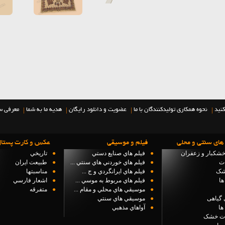
|
|
|
|
کنید
نحوه همکاری تولیدکنندگان با ما
عضویت و دانلود رایگان
هدیه ما به شما
معرفی س
های سنتی و محلی
فيلم و موسيقي
عكس و كارت پستا
خشکبار و زعفران
●
فيلم هاي صنايع دستي
●
تاريخي
ات
●
فيلم هاي خوردني هاي سنتي ...
●
طبيعت ايران
شک
●
فيلم هاي ايرانگردي و ج ...
●
مناسبتها
ها
●
فيلم هاي مربوط به موسي ...
●
اشعار فارسي
●
موسيقي هاي محلي و مقام ...
●
متفرقه
 گیاهی
●
موسيقي هاي سنتي
ها
●
آواهاي مذهبي
ت خشک