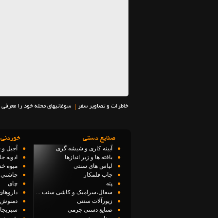
|
خاطرات و تصاویر سفر
سوغاتیهای محله خود را معرفی 
صنایع دستی
خوردنی 
●
آیینه کاری و شیشه گری
●
آجیل و 
●
بافته ها و زیر اندازها
●
ادویه ج
●
لباس های سنتی
●
میوه خ
●
چاپ قلمکار
●
چاشني 
●
پته
●
چای
●
سفال،سرامیک و کاشی سنت ...
●
داروهای
●
زیورآلات سنتی
●
دمنوش 
●
صنایع دستی چرمی
●
سبزیجا