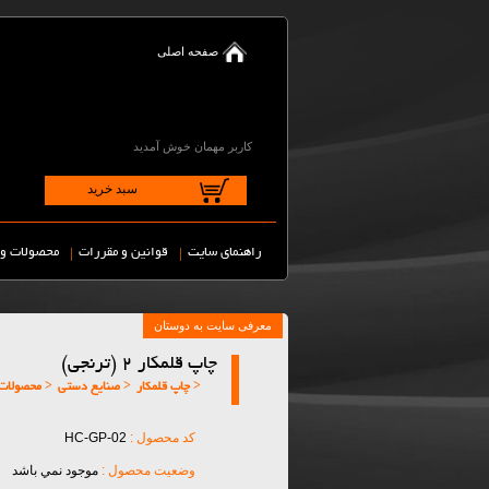
صفحه اصلی
کاربر مهمان خوش آمدید
سبد خرید
|
|
راهنمای سایت
قوانین و مقررات
محصولات و 
چاپ قلمکار 2 (ترنجی)
< چاپ قلمکار
< صنایع دستی
< محصولات
کد محصول :
HC-GP-02
وضعیت محصول :
موجود نمي باشد