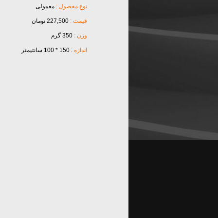
نوع محصول :
معمولی
قیمت :
227,500 تومان
وزن :
350 گرم
اندازه
: 150 * 100 سانتیمتر